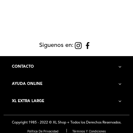
Siguenos en:
CONTACTO
AYUDA ONLINE
Contacto
XL EXTRA LARGE
Cómo Comprar
Historia de la Empresa
Costo de Envío
Copyright 1985 - 2022 © XL Shop + Todos los Derechos Reservados.
Locales
Preguntas Frecuentes
Política De Privacidad
Términos Y Condiciones