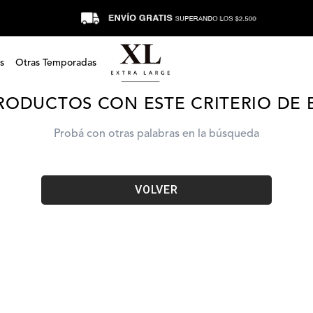
carteras-coraline-bandolera-xv5wdc07c0701
s
Otras Temporadas
RODUCTOS CON ESTE CRITERIO DE
Probá con otras palabras en la búsqueda
VOLVER