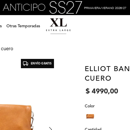
s
Otras Temporadas
e cuero
ENVÍO GRATIS
ELLIOT BA
CUERO
$
4990
,
00
Color
Cantidad