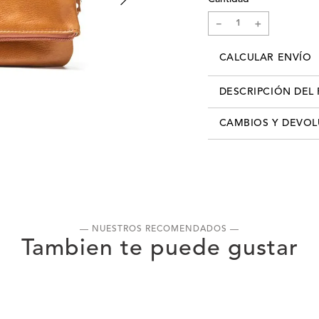
－
＋
CALCULAR ENVÍO
DESCRIPCIÓN DEL
CAMBIOS Y DEVO
Los cambios se pueden re
info@xlshop.com.uy
adjun
detallando motivo de ca
recibís tú pedido, contás
realizar el cambio por cu
cuenta que, para realizar
— NUESTROS RECOMENDADOS —
producto, deberás entreg
haber sido usado. Es decir
un estado de limpieza im
primer cambio es gratuito
cliente deberá asumir el 
desear un segundo cambio