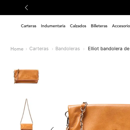
Carteras
Indumentaria
Calzados
Billeteras
Accesorio
Carteras
Bandoleras
elliot bandolera d