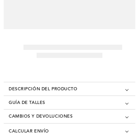
DESCRIPCIÓN DEL PRODUCTO
GUÍA DE TALLES
CAMBIOS Y DEVOLUCIONES
Los cambios se pueden realizar en todas las tiendas oficiales del país
CALCULAR ENVÍO
con la factura/ticket de cambio. Desde el momento que recibís tú