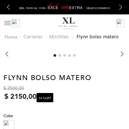
Carteras
Mochilas
flynn bolso matero
FLYNN BOLSO MATERO
$
2500
,
00
$
2150
,
00
14 %
OFF
Color