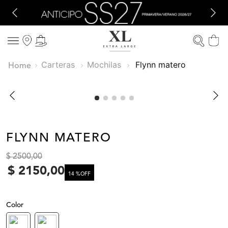
Carteras
Mochilas
flynn matero
FLYNN MATERO
$
2500
,
00
$
2150
,
00
14 %
OFF
Color