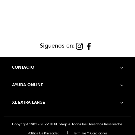
Siguenos en:
CONTACTO
AYUDA ONLINE
Contacto
XL EXTRA LARGE
Cómo Comprar
Historia de la Empresa
Costo de Envío
Copyright 1985 - 2022 © XL Shop + Todos los Derechos Reservados.
Locales
Preguntas Frecuentes
Política De Privacidad
Términos Y Condiciones