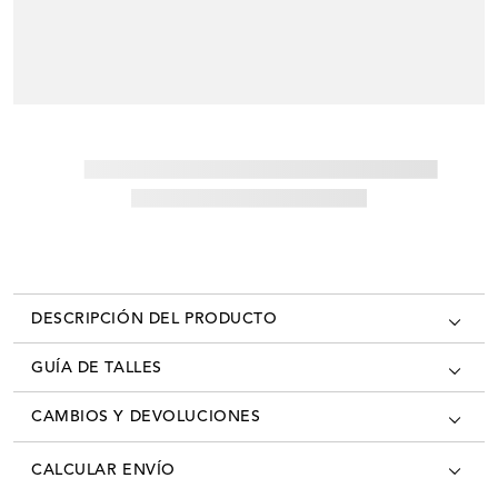
DESCRIPCIÓN DEL PRODUCTO
GUÍA DE TALLES
CAMBIOS Y DEVOLUCIONES
Los cambios se pueden realizar en todas las tiendas oficiales del país
CALCULAR ENVÍO
con la factura/ticket de cambio. Desde el momento que recibís tú