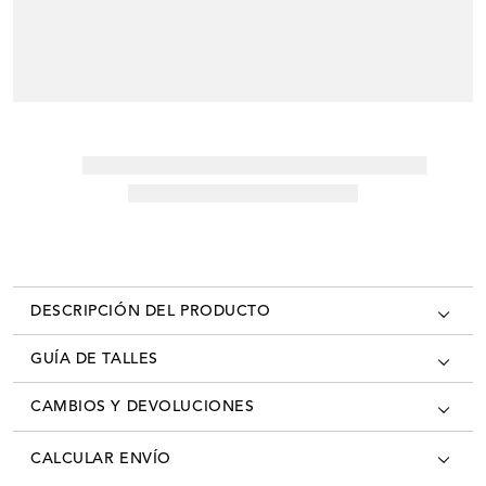
DESCRIPCIÓN DEL PRODUCTO
GUÍA DE TALLES
CAMBIOS Y DEVOLUCIONES
Los cambios se pueden realizar en todas las tiendas oficiales del país
CALCULAR ENVÍO
con la factura/ticket de cambio. Desde el momento que recibís tú