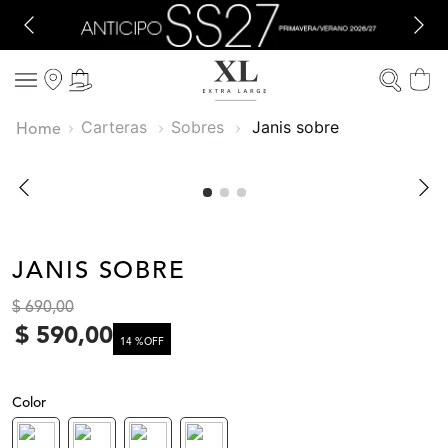
Carteras
Sobres
janis sobre
JANIS SOBRE
$
690
,
00
$
590
,
00
14 %
OFF
Color