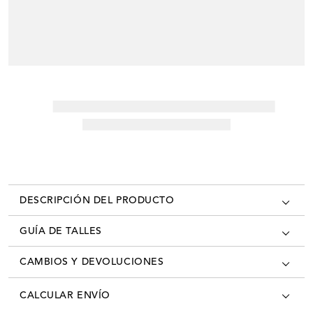
DESCRIPCIÓN DEL PRODUCTO
GUÍA DE TALLES
CAMBIOS Y DEVOLUCIONES
Los cambios se pueden realizar en todas las tiendas oficiales del país
CALCULAR ENVÍO
con la factura/ticket de cambio. Desde el momento que recibís tú