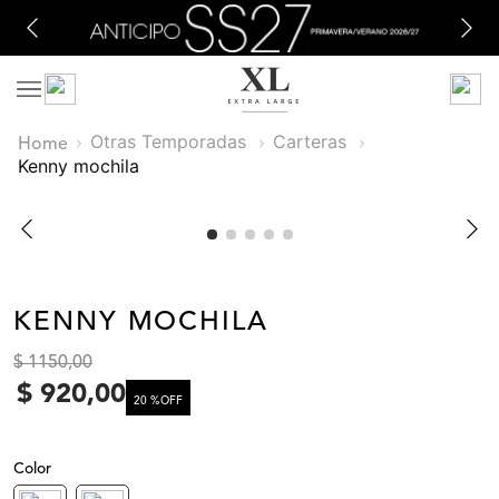
Otras Temporadas
Carteras
kenny mochila
KENNY MOCHILA
$
1150
,
00
$
920
,
00
20 %
OFF
Color