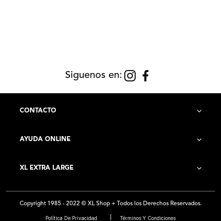
Siguenos en:
CONTACTO
AYUDA ONLINE
Contacto
XL EXTRA LARGE
Cómo Comprar
Historia de la Empresa
Costo de Envío
Copyright 1985 - 2022 © XL Shop + Todos los Derechos Reservados.
Locales
Preguntas Frecuentes
Política De Privacidad
Términos Y Condiciones