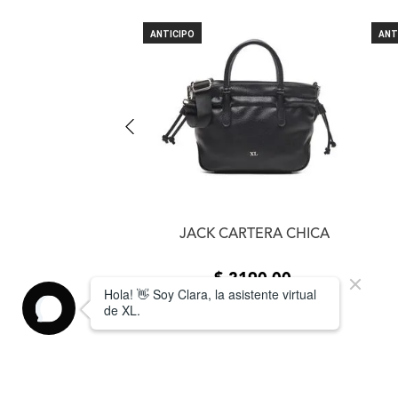
 CARTERA MINI
ANTICIPO
ANT
JACK CARTERA CHICA
1490
,
00
$
2190
,
00