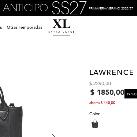
s
Otras Temporadas
LAWRENCE
$
2290
,
00
$
1850
,
00
19 %
O
ahorra
$
440
,
00
Color