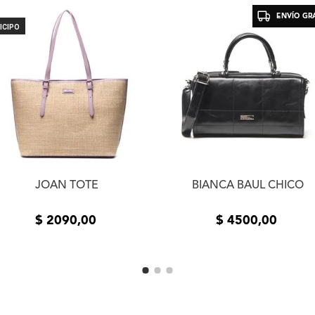
de productos adquiridos 
ENVÍO GRA
un plazo de 5 (cinco) día
ICIPO
la entrega del producto e
usuario. Se devolverá el
devueltos los productos 
estado de los mismos. La
el mismo medio de envío 
realizó el pedido. En cas
contáctanos a
info@xlsh
resolver el inconveniente
resolución te pedimos que
fotos o videos de la fall
comunicarnos por teléfon
JOAN TOTE
BIANCA BAUL CHICO
$
2090
,
00
$
4500
,
00