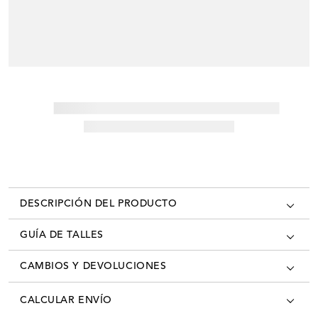
DESCRIPCIÓN DEL PRODUCTO
GUÍA DE TALLES
CAMBIOS Y DEVOLUCIONES
Los cambios se pueden realizar en todas las tiendas oficiales del país
CALCULAR ENVÍO
con la factura/ticket de cambio. Desde el momento que recibís tú