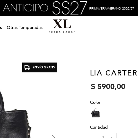
s
Otras Temporadas
ENVÍO GRATIS
LIA CARTE
$
5900
,
00
Color
Cantidad
－
＋