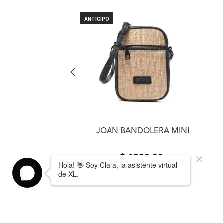
 CARTERA MINI
ANTICIPO
JOAN BANDOLERA MINI
1490
,
00
$
1390
,
00