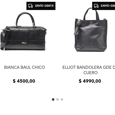
la entrega del producto e
ENVÍO GRATIS
ENVÍO GRA
usuario. Se devolverá el
devueltos los productos 
estado de los mismos. La
el mismo medio de envío 
realizó el pedido. En cas
contáctanos a
info@xlsh
resolver el inconveniente
resolución te pedimos que
fotos o videos de la fall
comunicarnos por teléfon
BIANCA BAUL CHICO
ELLIOT BANDOLERA GDE 
CUERO
$
4500
,
00
$
4990
,
00