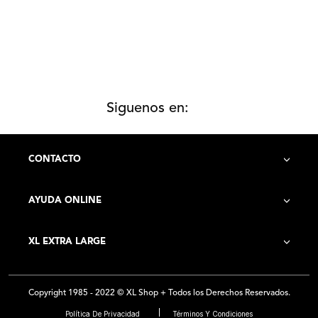
Siguenos en:
CONTACTO
AYUDA ONLINE
Contacto
XL EXTRA LARGE
Cómo Comprar
Historia de la Empresa
Costo de Envío
Copyright 1985 - 2022 © XL Shop + Todos los Derechos Reservados.
Locales
Preguntas Frecuentes
Política De Privacidad
Términos Y Condiciones