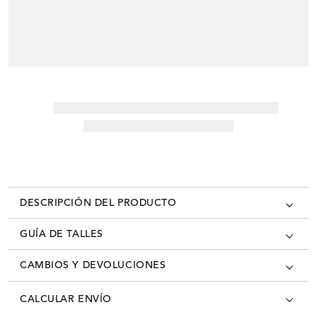
DESCRIPCIÓN DEL PRODUCTO
GUÍA DE TALLES
CAMBIOS Y DEVOLUCIONES
Los cambios se pueden realizar en todas las tiendas oficiales del país
CALCULAR ENVÍO
con la factura/ticket de cambio. Desde el momento que recibís tú