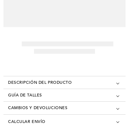
DESCRIPCIÓN DEL PRODUCTO
GUÍA DE TALLES
CAMBIOS Y DEVOLUCIONES
Los cambios se pueden realizar en todas las tiendas oficiales del país
CALCULAR ENVÍO
con la factura/ticket de cambio. Desde el momento que recibís tú