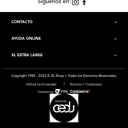
Siguenos en:
CONTACTO
AYUDA ONLINE
Contacto
XL EXTRA LARGE
Cómo Comprar
Historia de la Empresa
Costo de Envío
Copyright 1985 - 2022 © XL Shop + Todos los Derechos Reservados.
Locales
Preguntas Frecuentes
Política De Privacidad
Términos Y Condiciones
Franquicias
Medios de Pago - Promociones
Ventas por Mayor
Trabajá con Nosotros