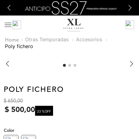
Otras Temporadas
Accesorios
poly fichero
POLY FICHERO
$
650
,
00
$
500
,
00
23 %
OFF
Color