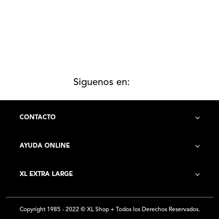
Siguenos en:
CONTACTO
AYUDA ONLINE
Contacto
XL EXTRA LARGE
Cómo Comprar
Historia de la Empresa
Costo de Envío
Copyright 1985 - 2022 © XL Shop + Todos los Derechos Reservados.
Locales
Preguntas Frecuentes
Política De Privacidad
Términos Y Condiciones