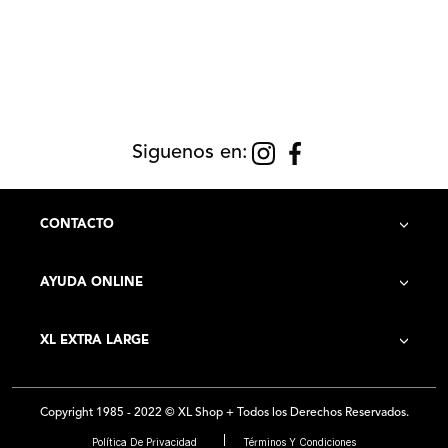
Siguenos en:
CONTACTO
AYUDA ONLINE
Contacto
XL EXTRA LARGE
Cómo Comprar
Historia de la Empresa
Costo de Envío
Copyright 1985 - 2022 © XL Shop + Todos los Derechos Reservados.
Locales
Preguntas Frecuentes
Política De Privacidad
Términos Y Condiciones