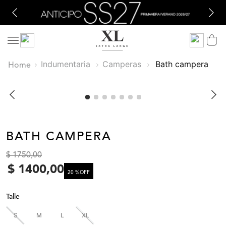
Indumentaria
Camperas
bath campera
BATH CAMPERA
$
1750
,
00
$
1400
,
00
20 %
OFF
Talle
S
M
L
XL