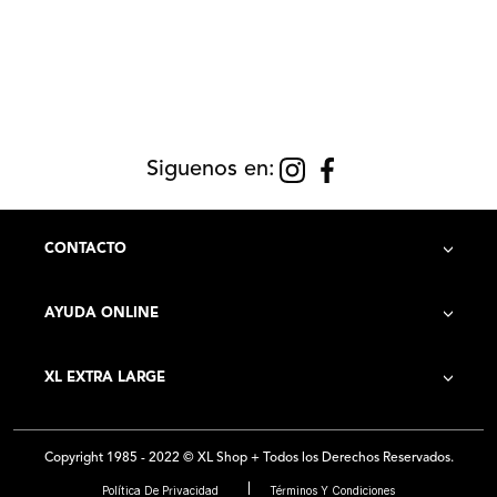
Siguenos en:
CONTACTO
AYUDA ONLINE
Contacto
XL EXTRA LARGE
Cómo Comprar
Historia de la Empresa
Costo de Envío
Copyright 1985 - 2022 © XL Shop + Todos los Derechos Reservados.
Locales
Preguntas Frecuentes
Política De Privacidad
Términos Y Condiciones