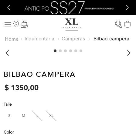
Indumentaria
Camperas
bilbao campera
BILBAO CAMPERA
$
1350
,
00
Talle
S
M
L
XL
Color