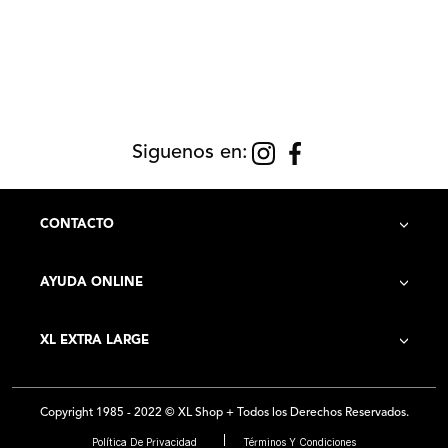
Siguenos en:
CONTACTO
AYUDA ONLINE
Contacto
XL EXTRA LARGE
Cómo Comprar
Historia de la Empresa
Costo de Envío
Copyright 1985 - 2022 © XL Shop + Todos los Derechos Reservados.
Locales
Preguntas Frecuentes
Política De Privacidad
Términos Y Condiciones