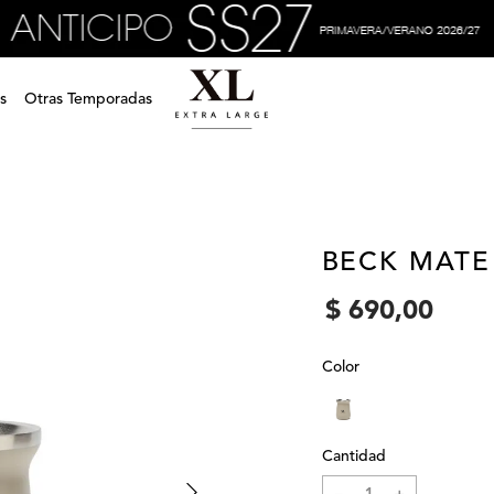
s
Otras Temporadas
BECK MATE
$
690
,
00
Color
Cantidad
－
＋