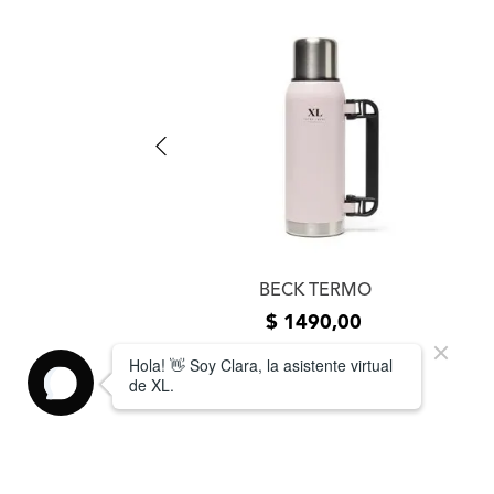
O TERMICO 900CC
BECK TERMO
1090
,
00
$
1490
,
00