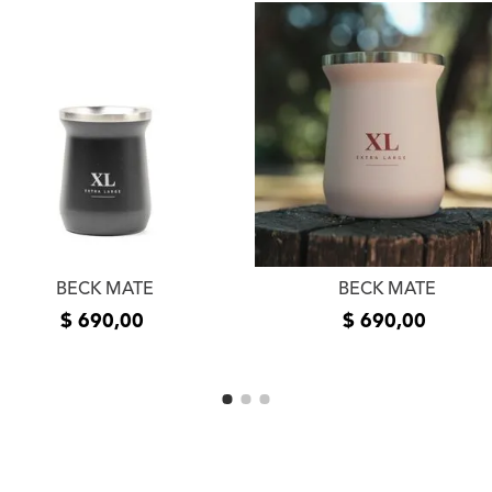
la entrega del producto e
usuario. Se devolverá el
devueltos los productos 
estado de los mismos. La
el mismo medio de envío 
realizó el pedido. En cas
contáctanos a
info@xlsh
resolver el inconveniente
resolución te pedimos que
fotos o videos de la fall
comunicarnos por teléfon
BECK MATE
BECK MATE
$
690
,
00
$
690
,
00