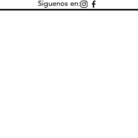
Siguenos en:
00
CONTACTO:
AYU
Cont
Cómo
Preg