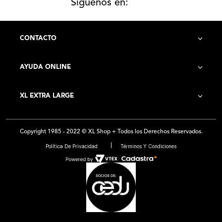
Siguenos en:
CONTACTO
AYUDA ONLINE
Contacto
XL EXTRA LARGE
Cómo Comprar
Historia de la Empresa
Costo de Envío
Copyright 1985 - 2022 © XL Shop + Todos los Derechos Reservados.
Locales
Preguntas Frecuentes
Política De Privacidad
Términos Y Condiciones
Franquicias
Medios de Pago - Promociones
Ventas por Mayor
Trabajá con Nosotros