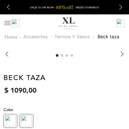
Accesorios
Termos Y Vasos
beck taza
BECK TAZA
$
1090
,
00
Color